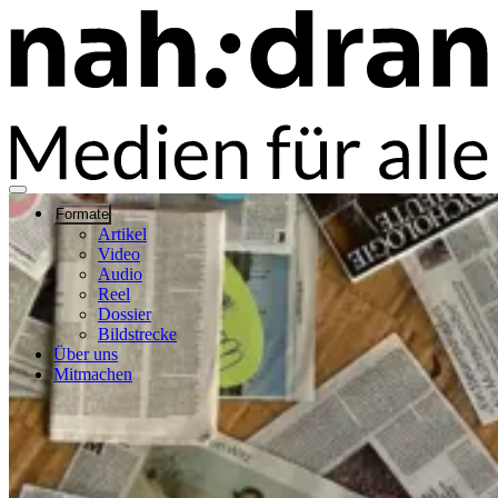
Formate
Artikel
Video
Audio
Reel
Dossier
Bildstrecke
Über uns
Mitmachen